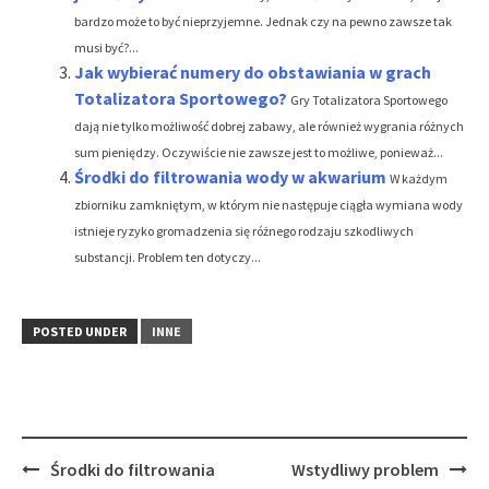
bardzo może to być nieprzyjemne. Jednak czy na pewno zawsze tak
musi być?...
Jak wybierać numery do obstawiania w grach
Totalizatora Sportowego?
Gry Totalizatora Sportowego
dają nie tylko możliwość dobrej zabawy, ale również wygrania różnych
sum pieniędzy. Oczywiście nie zawsze jest to możliwe, ponieważ...
Środki do filtrowania wody w akwarium
W każdym
zbiorniku zamkniętym, w którym nie następuje ciągła wymiana wody
istnieje ryzyko gromadzenia się różnego rodzaju szkodliwych
substancji. Problem ten dotyczy...
POSTED UNDER
INNE
Post
Środki do filtrowania
Wstydliwy problem