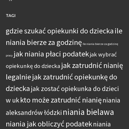
TAGI
gdzie szukać opiekunki do dziecka
ile
niania bierze za godzinę
Ile niania bierze za godzinę
jak niania płaci podatek
jak wybrać
pracy
jak zatrudnić nianię
opiekunkę do dziecka
legalnie
jak zatrudnić opiekunkę do
dziecka
jak zostać opiekunka do dzieci
kto może zatrudnić nianię
w uk
niania
niania bielawa
aleksandrów łódzki
niania jak obliczyć podatek
niania