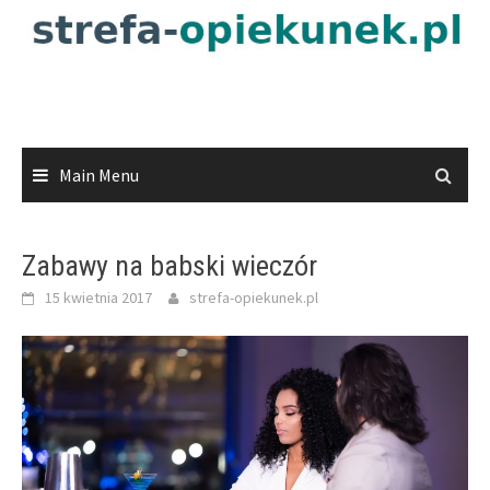
Skip
to
content
Main Menu
Zabawy na babski wieczór
15 kwietnia 2017
strefa-opiekunek.pl