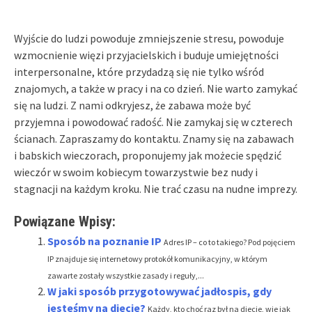
Wyjście do ludzi powoduje zmniejszenie stresu, powoduje
wzmocnienie więzi przyjacielskich i buduje umiejętności
interpersonalne, które przydadzą się nie tylko wśród
znajomych, a także w pracy i na co dzień. Nie warto zamykać
się na ludzi. Z nami odkryjesz, że zabawa może być
przyjemna i powodować radość. Nie zamykaj się w czterech
ścianach. Zapraszamy do kontaktu. Znamy się na zabawach
i babskich wieczorach, proponujemy jak możecie spędzić
wieczór w swoim kobiecym towarzystwie bez nudy i
stagnacji na każdym kroku. Nie trać czasu na nudne imprezy.
Powiązane Wpisy:
Sposób na poznanie IP
Adres IP – co to takiego? Pod pojęciem
IP znajduje się internetowy protokół komunikacyjny, w którym
zawarte zostały wszystkie zasady i reguły,...
W jaki sposób przygotowywać jadłospis, gdy
jesteśmy na diecie?
Każdy, kto choć raz był na diecie, wie jak