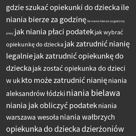
gdzie szukać opiekunki do dziecka
ile
niania bierze za godzinę
Ile niania bierze za godzinę
jak niania płaci podatek
jak wybrać
pracy
jak zatrudnić nianię
opiekunkę do dziecka
legalnie
jak zatrudnić opiekunkę do
dziecka
jak zostać opiekunka do dzieci
kto może zatrudnić nianię
w uk
niania
niania bielawa
aleksandrów łódzki
niania jak obliczyć podatek
niania
niania wałbrzych
warszawa wesoła
opiekunka do dziecka dzierżoniów