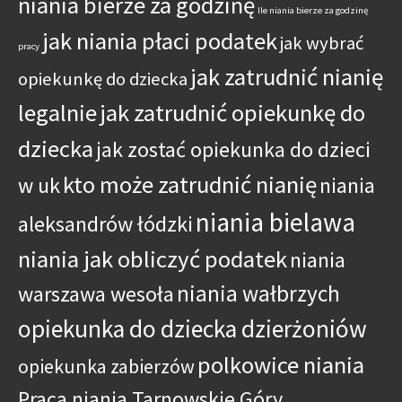
niania bierze za godzinę
Ile niania bierze za godzinę
jak niania płaci podatek
jak wybrać
pracy
jak zatrudnić nianię
opiekunkę do dziecka
legalnie
jak zatrudnić opiekunkę do
dziecka
jak zostać opiekunka do dzieci
kto może zatrudnić nianię
w uk
niania
niania bielawa
aleksandrów łódzki
niania jak obliczyć podatek
niania
niania wałbrzych
warszawa wesoła
opiekunka do dziecka dzierżoniów
polkowice niania
opiekunka zabierzów
Praca niania Tarnowskie Góry