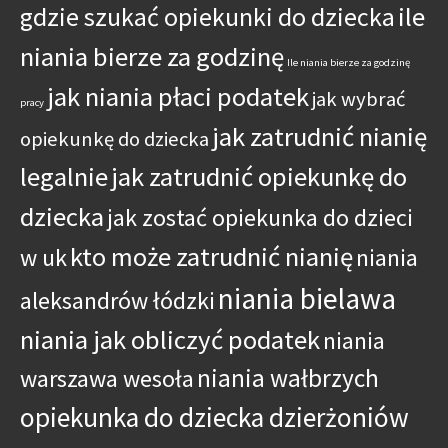
gdzie szukać opiekunki do dziecka
ile
niania bierze za godzinę
Ile niania bierze za godzinę
jak niania płaci podatek
jak wybrać
pracy
jak zatrudnić nianię
opiekunkę do dziecka
legalnie
jak zatrudnić opiekunkę do
dziecka
jak zostać opiekunka do dzieci
kto może zatrudnić nianię
w uk
niania
niania bielawa
aleksandrów łódzki
niania jak obliczyć podatek
niania
niania wałbrzych
warszawa wesoła
opiekunka do dziecka dzierżoniów