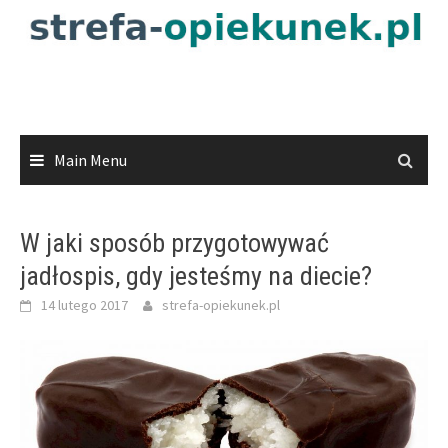
Skip
to
content
Main Menu
W jaki sposób przygotowywać
jadłospis, gdy jesteśmy na diecie?
14 lutego 2017
strefa-opiekunek.pl