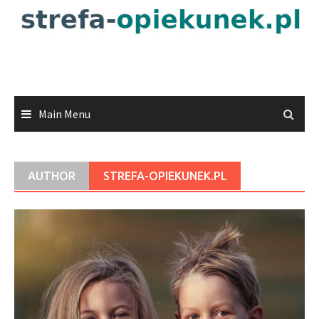
Skip
to
content
Main Menu
AUTHOR
STREFA-OPIEKUNEK.PL