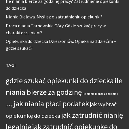
Ile niania bierze za godzinę pracy? Zatrudnienie opiekunki
do dziecka
Niania Bielawa. Myślisz o zatrudnieniu opiekunki?
Praca niania Tarnowskie Góry. Gdzie szukać pracy w
charakterze niani?
Opiekunka do dziecka Dzierżoniów. Opieka nad dziećmi –
gdzie szukać?
TAGI
gdzie szukać opiekunki do dziecka
ile
niania bierze za godzinę
Ile niania bierze za godzinę
jak niania płaci podatek
jak wybrać
pracy
jak zatrudnić nianię
opiekunkę do dziecka
legalnie
jak zatrudnić opiekunkę do