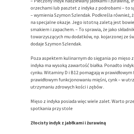
– Pieczony indyk nadziewany jabłkami i żurawiną, 
orzechami lub pasztet z indyka z podrobami – to
– wymienia Szymon Szlendak. Podkreśla również, że
na specjalne okazje. Jego istotną zaletą jest bow
smakiem i zapachem. – To sprawia, że jako składni
towarzyszących mu dodatków, np. kojarzonej ze św
dodaje Szymon Szlendak.
Poza aspektem kulinarnym do sięgania po mięso z 
indyka ma wysoką zawartość białka. Ponadto indyk 
cynku. Witaminy D i B12 pomagają w prawidłowym 
prawidłowym funkcjonowaniu mięśni, cynk – w utrz
utrzymaniu zdrowych kości i zębów .
Mięso z indyka posiada więc wiele zalet. Warto prz
spotkania przy stole
Złocisty indyk z jabłkami i żurawiną