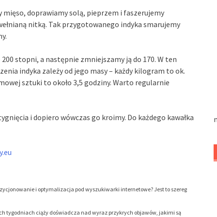
y mięso, doprawiamy solą, pieprzem i faszerujemy
ełnianą nitką. Tak przygotowanego indyka smarujemy
ny.
200 stopni, a następnie zmniejszamy ją do 170. W ten
zenia indyka zależy od jego masy – każdy kilogram to ok.
amowej sztuki to około 3,5 godziny. Warto regularnie
ygnięcia i dopiero wówczas go kroimy. Do każdego kawałka
n
y.eu
zycjonowanie i optymalizacja pod wyszukiwarki internetowe? Jest to szereg
ch tygodniach ciąży doświadcza nad wyraz przykrych objawów, jakimi są