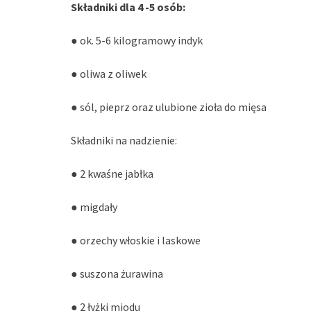
Składniki dla 4 -5 osób:
● ok. 5-6 kilogramowy indyk
● oliwa z oliwek
● sól, pieprz oraz ulubione zioła do mięsa
Składniki na nadzienie:
● 2 kwaśne jabłka
● migdały
● orzechy włoskie i laskowe
● suszona żurawina
● 2 łyżki miodu