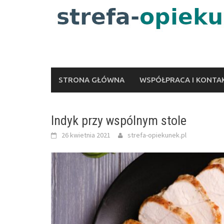
Skip
to
content
STRONA GŁÓWNA
WSPÓŁPRACA I KONTA
Indyk przy wspólnym stole
26 kwietnia 2021
strefa-opiekunek.pl