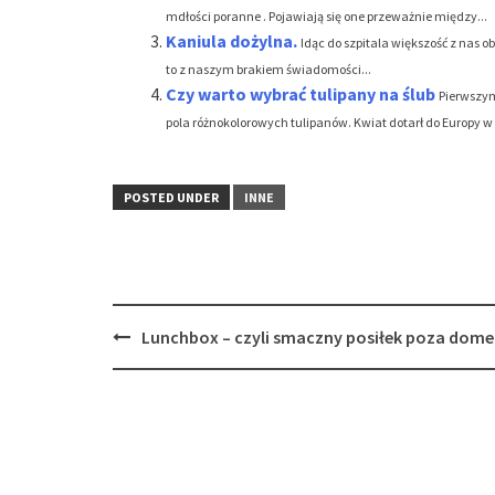
mdłości poranne . Pojawiają się one przeważnie między...
Kaniula dożylna.
Idąc do szpitala większość z nas o
to z naszym brakiem świadomości...
Czy warto wybrać tulipany na ślub
Pierwszym
pola różnokolorowych tulipanów. Kwiat dotarł do Europy w X
POSTED UNDER
INNE
Post
Lunchbox – czyli smaczny posiłek poza dom
navigation