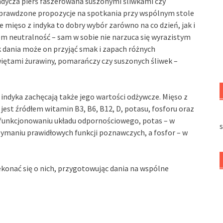
indycza pierś faszerowana suszonymi śliwkami czy
 sprawdzone propozycje na spotkania przy wspólnym stole
 mięso z indyka to dobry wybór zarówno na co dzień, jak i
iem neutralność – sam w sobie nie narzuca się wyrazistym
k dania może on przyjąć smak i zapach różnych
iętami żurawiny, pomarańczy czy suszonych śliwek –
indyka zachęcają także jego wartości odżywcze. Mięso z
jest źródłem witamin B3, B6, B12, D, potasu, fosforu oraz
funkcjonowaniu układu odpornościowego, potas – w
s
ymaniu prawidłowych funkcji poznawczych, a fosfor – w
ekonać się o nich, przygotowując dania na wspólne