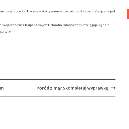
bawia się procedur, które są wykonywane w trakcie hospitalizacji. Związane jest
 skojarzeniem z tulipanami jest Holandia. Właśnie tam rozciągają się całe
VI w. z...
em
Poród zimą? Skompletuj wyprawkę